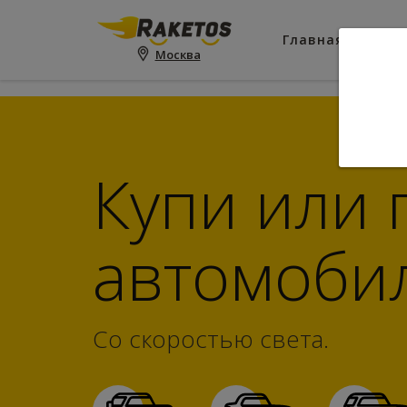
RangeSliderAsset::register($this); ?>
Главная
Пои
Москва
Купи или
автомоби
Со скоростью света.