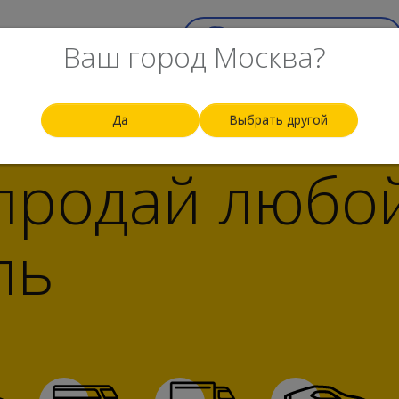
ск
Top-100
Еще
Срочный выкуп авто
Ваш город Москва?
Да
Выбрать другой
 продай любо
ль