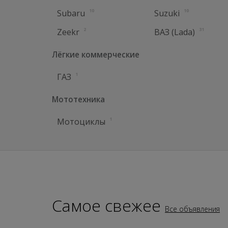
10
10
Subaru
Suzuki
2
31
Zeekr
ВАЗ (Lada)
Лёгкие коммерческие
1
ГАЗ
Мототехника
1
Мотоциклы
Самое свежее
Все
объявления