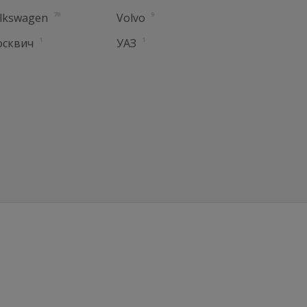
70
9
lkswagen
Volvo
1
1
сквич
УАЗ