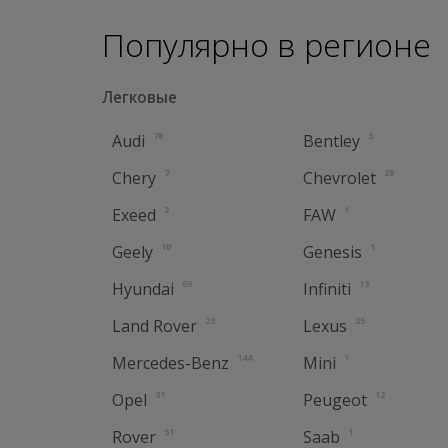
Популярно в регионе
Легковые
78
3
Audi
Bentley
7
28
Chery
Chevrolet
2
1
Exeed
FAW
10
1
Geely
Genesis
69
13
Hyundai
Infiniti
23
25
Land Rover
Lexus
144
1
Mercedes-Benz
Mini
31
12
Opel
Peugeot
51
1
Rover
Saab