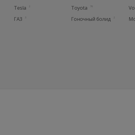
2
76
Tesla
Toyota
Vo
3
2
ГАЗ
Гоночный болид
Мо