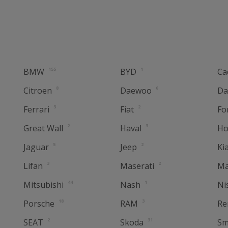
155
1
BMW
BYD
Ca
8
6
Citroen
Daewoo
Da
3
2
Ferrari
Fiat
Fo
2
3
Great Wall
Haval
Ho
5
2
Jaguar
Jeep
Ki
3
2
Lifan
Maserati
Ma
44
1
Mitsubishi
Nash
Ni
18
3
Porsche
RAM
Re
2
31
SEAT
Skoda
Sm