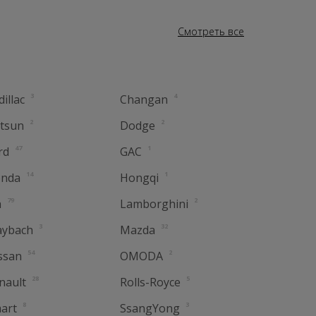
Смотреть
все
3
4
dillac
Changan
2
2
tsun
Dodge
47
1
rd
GAC
14
1
nda
Hongqi
79
2
a
Lamborghini
3
32
ybach
Mazda
54
2
ssan
OMODA
28
5
nault
Rolls-Royce
8
3
art
SsangYong