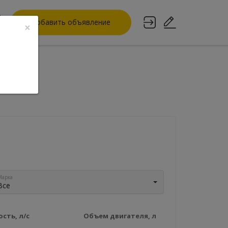
Добавить объявление
×
дате
Марка
Все
сть, л/с
Объем двигателя, л