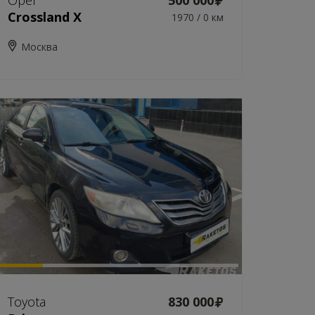
Opel
500 000
Crossland X
1970 / 0 км
Москва
Toyota
830 000