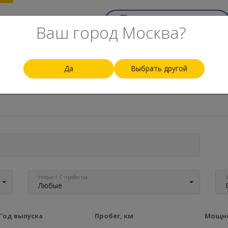
ск
Top-100
Еще
Срочный выкуп авто
Ваш город Москва?
Да
Выбрать другой
По рейтингу
По цене
По году
По пробегу
По 
Новые / С пробегом
Любые
Год выпуска
Пробег, км
Мощно