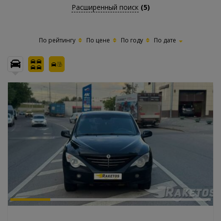
Расширенный поиск
(5)
По рейтингу
По цене
По году
По дате