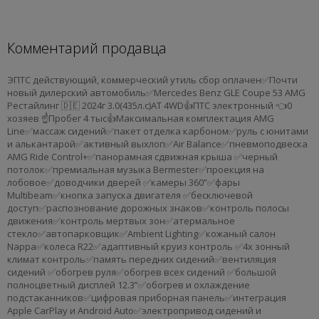
Комментарий продавца
ЭПТС действующий, коммерческий утиль сбор оплачен✅Почти
новый дилерский автомобиль✅Mercedes Benz GLE Coupe 53 AMG
Рестайлинг 🇩🇪 2024г 3.0(435л.с)АТ 4WD👍ПТС электронный 👈0
хозяев ☝Пробег 4 тыс👍Максимальная комплектация AMG
Line✅массаж сидений✅пакет отделка карбоном✅руль с юнитами
и алькантарой✅активный выхлоп✅Air Balance✅пневмоподвеска
AMG Ride Control+✅панорамная сдвижная крыша ✅черный
потолок✅премиальная музыка Bermester✅проекция на
лобовое✅доводчики дверей ✅камеры 360”✅фары
Multibeam✅кнопка запуска двигателя ✅бесключевой
доступ✅распознование дорожных знаков✅контроль полосы
движения✅контроль мертвых зон✅атермальное
стекло✅автопарковщик✅Ambient Lighting✅кожаный салон
Nappa✅колеса R22✅адаптивный круиз контроль ✅4х зонный
климат контроль✅память передних сидений✅вентиляция
сидений ✅обогрев руля✅обогрев всех сидений ✅большой
полноцветный дисплей 12.3”✅обогрев и охлаждение
подстаканников✅цифровая приборная панель✅интеграция
Apple CarPlay и Android Auto✅электропривод сидений и