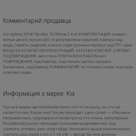
Комментарий продавца
Kia optima 2014г Пробег 70.000 км 2.4 ат КОМПЛЕКТАЦИЯ: климат,
литые диски, музыка jbl, эл регулировки сидений, камера зад
вида, память сидений, ксенон, парктроники перед и зад ПТС: ориг
ВЛАД.ПО КОЛИЧЕСТВУ РЕГИСТРАЦИЙ: 2 КОЛ-ВО КЛЮЧЕЙ: 2 ПРОБЕГ
ПОДТВЕРЖДЕНИЕ: автотека ПОКРАСКИ И РАБОТЫ:нет
ПОВРЕЖДЕНИЯ: зад бампер, зад панель щитка ,крышка
багажника, зад бампер КОММЕНТАРИЙ: по технике норм, хорошая
комплектация.
Информация о марке: Kia
Про все марки автомобилей легко что-то сказать, но это не
касается киа. Какие они? На ум приходит одно слово — обычные.
Неприметные, заурядные и несмотря на это очень популярные.
Российский рынок пресыщен разными моделями киа: сид,
соренто, оптима, риа, спортэйдж. Несколько выше рангом можно
считать киа серии к (к5, к7, к8, к9) — вроде бы они должны