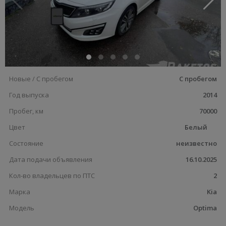
Новые / С пробегом
С пробегом
Год выпуска
2014
Пробег, км
70000
Цвет
Белый
Состояние
неизвестно
Дата подачи объявления
16.10.2025
Кол-во владельцев по ПТС
2
Марка
Kia
Модель
Optima