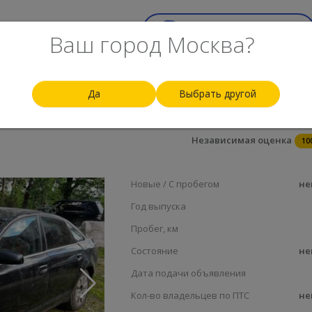
ск
Top-100
Еще
Срочный выкуп авто
Ваш город Москва?
Да
Выбрать другой
235 
Независимая оценка
10
Новые / С пробегом
не
Год выпуска
Пробег, км
Состояние
не
Дата подачи объявления
Кол-во владельцев по ПТС
не