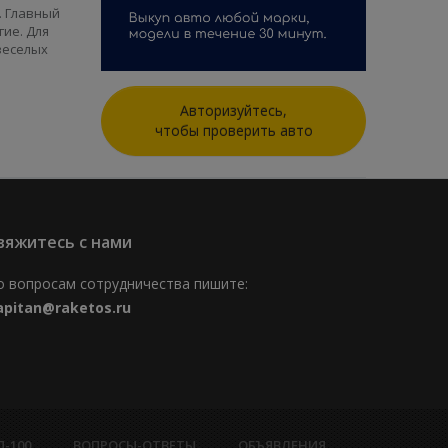
. Главный
гие. Для
веселых
Авторизуйтесь,
чтобы проверить авто
вяжитесь с нами
о вопросам сотрудничества пишите:
apitan@raketos.ru
П-100
ВОПРОСЫ-ОТВЕТЫ
ОБЪЯВЛЕНИЯ