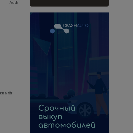
Audi
осква ☎