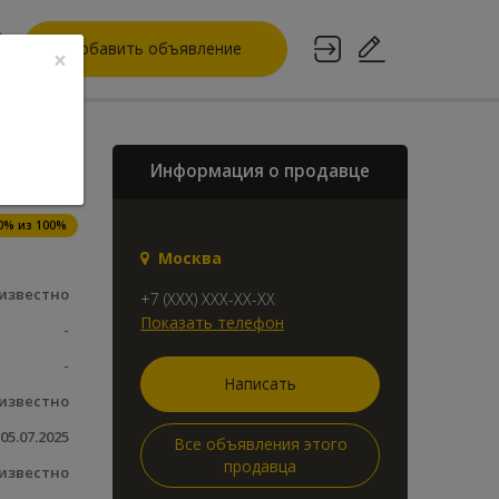
Добавить объявление
×
Информация о продавце
000
o
0% из 100%
Москва
известно
+7 (XXX) XXX-XX-XX
Показать телефон
-
-
Написать
известно
05.07.2025
Все объявления этого
продавца
известно