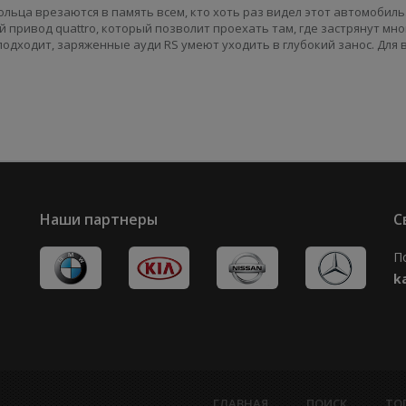
льца врезаются в память всем, кто хоть раз видел этот автомобиль
 привод quattro, который позволит проехать там, где застрянут мно
дходит, заряженные ауди RS умеют уходить в глубокий занос. Для 
Наши партнеры
С
П
k
ГЛАВНАЯ
ПОИСК
ТО