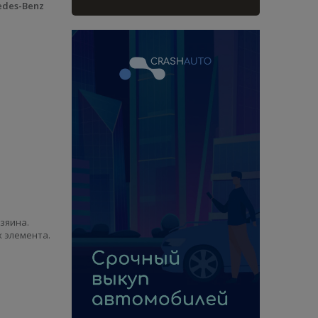
edes-Benz
озяина.
х элемента.