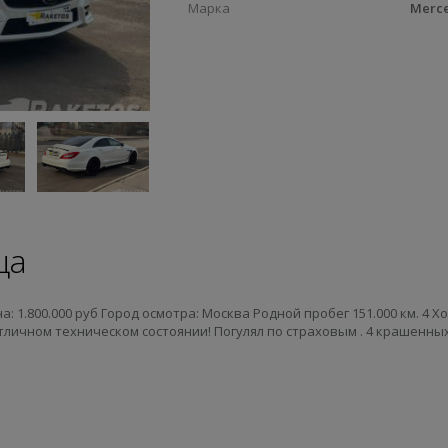
Марка
Merc
ца
на: 1.800.000 руб Город осмотра: Москва Родной пробег 151.000 км. 4 Х
тличном техническом состоянии! Погулял по страховым . 4 крашенны