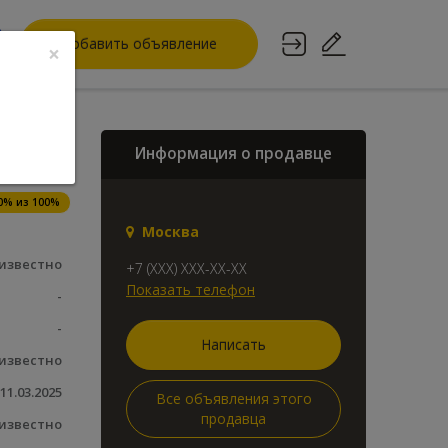
Добавить объявление
×
Информация о продавце
 000
o
0% из 100%
Москва
известно
+7 (XXX) XXX-XX-XX
Показать телефон
-
-
Написать
известно
11.03.2025
Все объявления этого
продавца
известно