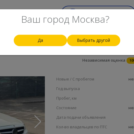
ск
Top-100
Еще
Срочный выкуп авто
Ваш город Москва?
Да
Выбрать другой
1 800
Независимая оценка
10
Новые / С пробегом
не
Год выпуска
Пробег, км
Состояние
не
Дата подачи объявления
Кол-во владельцев по ПТС
не