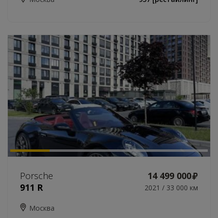
Porsche
14 499 000
911 R
2021 / 33 000 км
Москва