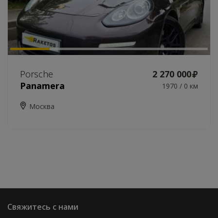
Porsche
2 270 000
Panamera
1970 / 0 км
Москва
Свяжитесь с нами