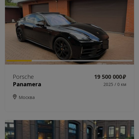
Porsche
19 500 000
Panamera
2025 / 0 км
Москва