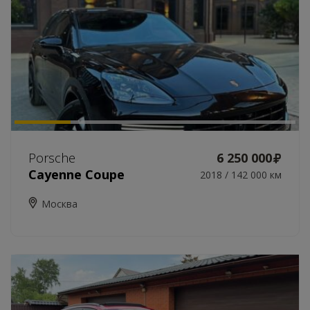
Porsche
6 250 000
Cayenne Coupe
2018 / 142 000 км
Москва