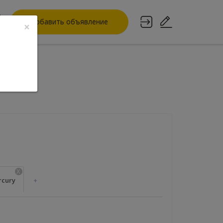
Добавить объявление
×
дате
X
cury
+