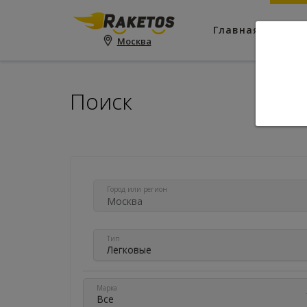
Главная
Пои
Москва
Поиск
Город или регион
Тип
Легковые
Марка
Все