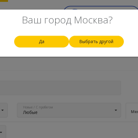
ск
Top-100
Еще
Срочный выкуп авто
Ваш город Москва?
Да
Выбрать другой
По рейтингу
По цене
По году
По пробегу
По 
Новые / С пробегом
Mer
Любые