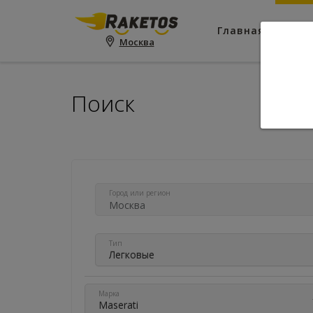
Главная
Пои
Москва
Поиск
Город или регион
Тип
Легковые
Марка
Maserati