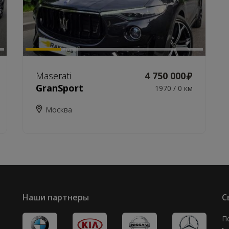
Maserati
4 750 000
GranSport
1970 / 0 км
Москва
Наши партнеры
С
П