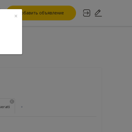
Добавить объявление
×
дате
X
erati
+