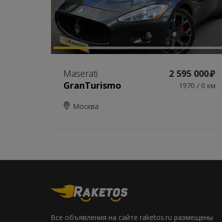
Maserati
2 595 000
GranTurismo
1970 / 0 км
Москва
Все объявления на сайте raketos.ru размещены