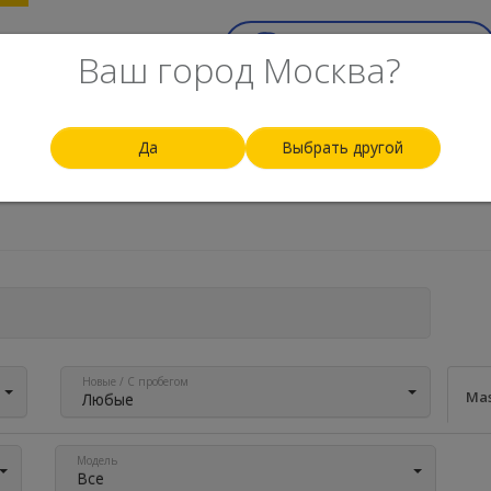
ск
Top-100
Еще
Срочный выкуп авто
Ваш город Москва?
Да
Выбрать другой
По рейтингу
По цене
По году
По пробегу
По 
Новые / С пробегом
Mas
Любые
Модель
Все